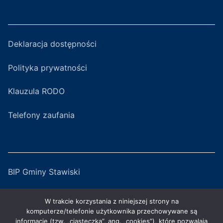
Deklaracja dostępności
Polityka prywatności
Klauzula RODO
Telefony zaufania
BIP Gminy Stawiski
Serwis Miejski
W trakcie korzystania z niniejszej strony na
komputerze/telefonie użytkownika przechowywane są
ZGKiM w Stawiskach
informacje (tzw. „ciasteczka”, ang. „cookies”), które pozwalają