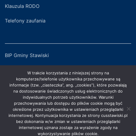
Klauzula RODO
Telefony zaufania
BIP Gminy Stawiski
Serwis Miejski
W trakcie korzystania z niniejszej strony na
komputerze/telefonie użytkownika przechowywane są
ZGKiM w Stawiskach
informacje (tzw. „ciasteczka”, ang. „cookies”), które pozwalają
na dostosowanie świadczonych usług elektronicznych do
indywidualnych potrzeb użytkowników. Warunki
GOKiS w Stawiskach
przechowywania lub dostępu do plików cookie mogą być
określone przez użytkownika w ustawieniach przeglądarki
internetowej. Kontynuacja korzystania ze strony cusstawiski.pl
bez dokonania w/w zmian w ustawieniach przeglądarki
internetowej uznana zostaje za wyrażenie zgody na
wykorzystywanie plików cookie.
Centrum Usług Społecznych w Stawiskach © 2026. Wszelkie