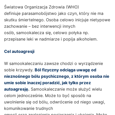
Światowa Organizacja Zdrowia (WHO)
definiuje parasamobójstwo jako czyn, który nie ma
skutku śmiertelnego. Osoba celowo inicjuje nietypowe
zachowanie – bez interwencji innych
osób, samookalecza się, celowo połyka np.
przepisane leki w nadmiarze i popija alkoholem.
Cel autoagresji
W samookaleczaniu zawsze chodzi o wyrządzenie
sobie krzywdy.
Ból fizyczny odciąga uwagę od
nieznośnego bólu psychicznego, z którym osoba nie
umie sobie inaczej poradzić, jak tylko przez
autoagresję
.
Samookaleczanie może służyć wielu
celom jednocześnie. Może to być sposób na
uwolnienie się od bólu, odwrócenie od niego uwagi,
komunikowanie trudnych
emocji oraz znalezienie pocieszenia i ukojenia. Może