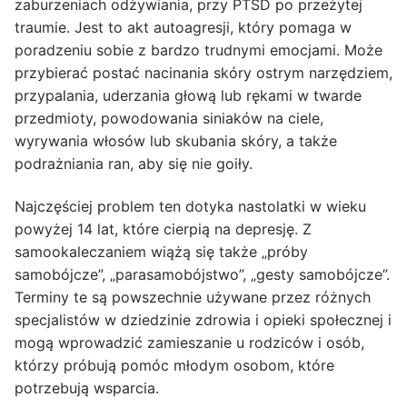
zaburzeniach odżywiania, przy PTSD po przeżytej
traumie. Jest to akt autoagresji, który pomaga w
poradzeniu sobie z bardzo trudnymi emocjami. Może
przybierać postać nacinania skóry ostrym narzędziem,
przypalania, uderzania głową lub rękami w twarde
przedmioty, powodowania siniaków na ciele,
wyrywania włosów lub skubania skóry, a także
podrażniania ran, aby się nie goiły.
Najczęściej problem ten dotyka nastolatki w wieku
powyżej 14 lat, które cierpią na depresję. Z
samookaleczaniem wiążą się także „próby
samobójcze”, „parasamobójstwo”, „gesty samobójcze”.
Terminy te są powszechnie używane przez różnych
specjalistów w dziedzinie zdrowia i opieki społecznej i
mogą wprowadzić zamieszanie u rodziców i osób,
którzy próbują pomóc młodym osobom, które
potrzebują wsparcia.