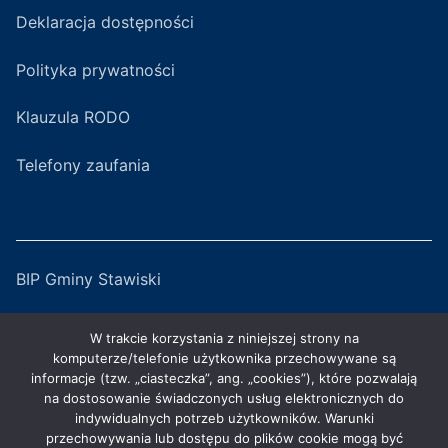
Deklaracja dostępności
Polityka prywatności
Klauzula RODO
Telefony zaufania
BIP Gminy Stawiski
Serwis Miejski
W trakcie korzystania z niniejszej strony na
komputerze/telefonie użytkownika przechowywane są
ZGKiM w Stawiskach
informacje (tzw. „ciasteczka”, ang. „cookies”), które pozwalają
na dostosowanie świadczonych usług elektronicznych do
indywidualnych potrzeb użytkowników. Warunki
GOKiS w Stawiskach
przechowywania lub dostępu do plików cookie mogą być