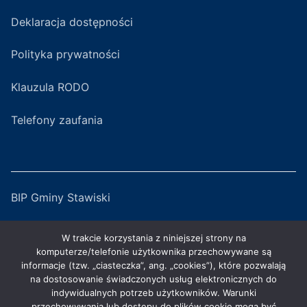
Deklaracja dostępności
Polityka prywatności
Klauzula RODO
Telefony zaufania
BIP Gminy Stawiski
Serwis Miejski
W trakcie korzystania z niniejszej strony na
komputerze/telefonie użytkownika przechowywane są
ZGKiM w Stawiskach
informacje (tzw. „ciasteczka”, ang. „cookies”), które pozwalają
na dostosowanie świadczonych usług elektronicznych do
indywidualnych potrzeb użytkowników. Warunki
GOKiS w Stawiskach
przechowywania lub dostępu do plików cookie mogą być