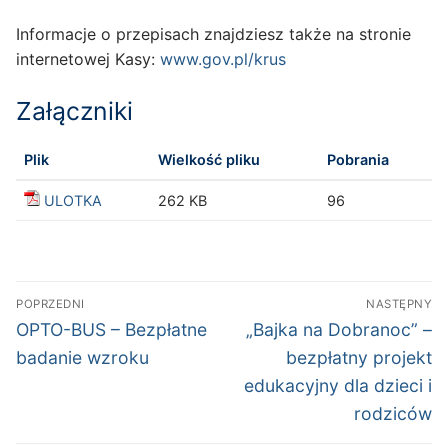
Informacje o przepisach znajdziesz także na stronie
internetowej Kasy:
www.gov.pl/krus
Załączniki
Plik
Wielkość pliku
Pobrania
ULOTKA
262 KB
96
Nawigacja
POPRZEDNI
NASTĘPNY
wpisu
Poprzedni
Następny
OPTO-BUS – Bezpłatne
„Bajka na Dobranoc” –
wpis:
wpis:
badanie wzroku
bezpłatny projekt
edukacyjny dla dzieci i
rodziców