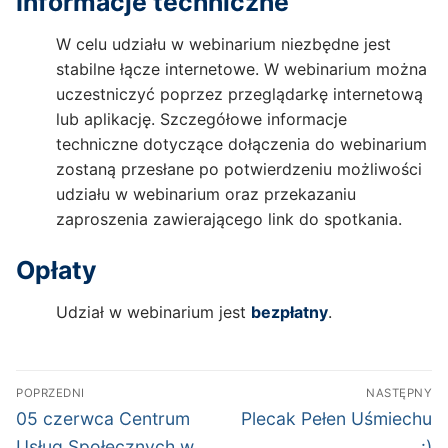
Informacje techniczne
W celu udziału w webinarium niezbędne jest
stabilne łącze internetowe. W webinarium można
uczestniczyć poprzez przeglądarkę internetową
lub aplikację. Szczegółowe informacje
techniczne dotyczące dołączenia do webinarium
zostaną przesłane po potwierdzeniu możliwości
udziału w webinarium oraz przekazaniu
zaproszenia zawierającego link do spotkania.
Opłaty
Udział w webinarium jest
bezpłatny
.
Nawigacja
POPRZEDNI
NASTĘPNY
wpisu
Poprzedni
Następny
05 czerwca Centrum
Plecak Pełen Uśmiechu
wpis:
wpis:
Usług Społecznych w
:)