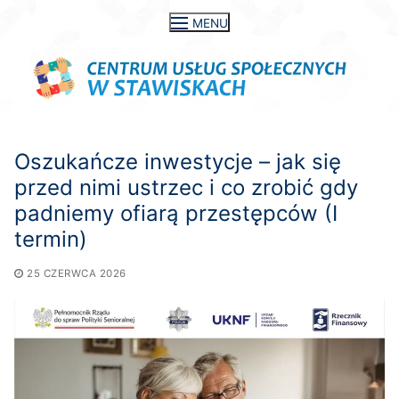
Przejdź
MENU
do
treści
Oszukańcze inwestycje – jak się
przed nimi ustrzec i co zrobić gdy
padniemy ofiarą przestępców (I
termin)
25 CZERWCA 2026